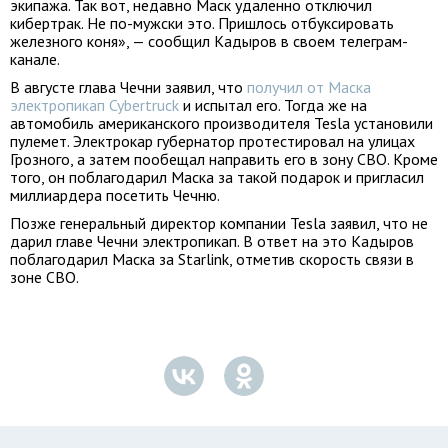
экипажа. Так вот, недавно Маск удаленно отключил
кибертрак. Не по-мужски это. Пришлось отбуксировать
железного коня», — сообщил Кадыров в своем телеграм-
канале.
В августе глава Чечни заявил, что
получил от Маска
электропикап Cybertruck
и испытал его. Тогда же на
автомобиль американского производителя Tesla установили
пулемет. Электрокар губернатор протестировал на улицах
Грозного, а затем пообещал направить его в зону СВО. Кроме
того, он поблагодарил Маска за такой подарок и пригласил
миллиардера посетить Чечню.
Позже генеральный директор компании Tesla заявил, что не
дарил главе Чечни электропикап. В ответ на это Кадыров
поблагодарил Маска за Starlink, отметив скорость связи в
зоне СВО.