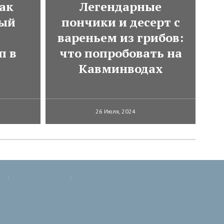
ак
Легендарные
мый
пончики и десерт с
вареньем из грибов:
п в
что попробовать на
Кавминводах
26 Июля, 2024