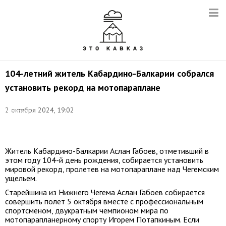
104-летний житель Кабардино-Балкарии собрался
установить рекорд на мотопараплане
Фото:
2 октября 2024, 19:02
Наталья
Нестеренко/
ТАСС
Житель Кабардино-Балкарии Аслан Габоев, отметивший в
этом году 104-й день рождения, собирается установить
мировой рекорд, пролетев на мотопараплане над Чегемским
ущельем.
Старейшина из Нижнего Чегема Аслан Габоев собирается
совершить полет 5 октября вместе с профессиональным
спортсменом, двукратным чемпионом мира по
мотопарапланерному спорту Игорем Потапкиным. Если