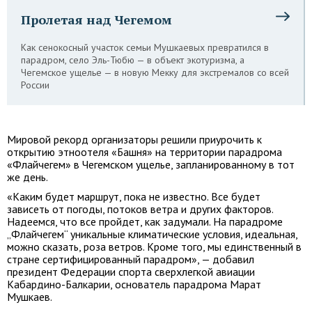
Пролетая над Чегемом
Как сенокосный участок семьи Мушкаевых превратился в
парадром, село Эль-Тюбю — в объект экотуризма, а
Чегемское ущелье — в новую Мекку для экстремалов со всей
России
Мировой рекорд организаторы решили приурочить к
открытию этноотеля «Башня» на территории парадрома
«Флайчегем» в Чегемском ущелье, запланированному в тот
же день.
«Каким будет маршрут, пока не известно. Все будет
зависеть от погоды, потоков ветра и других факторов.
Надеемся, что все пройдет, как задумали. На парадроме
„Флайчегем“ уникальные климатические условия, идеальная,
можно сказать, роза ветров. Кроме того, мы единственный в
стране сертифицированный парадром», — добавил
президент Федерации спорта сверхлегкой авиации
Кабардино-Балкарии, основатель парадрома Марат
Мушкаев.