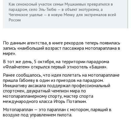
Как сенокосный участок семьи Мушкаевых превратился в
парадром, село Эль-Тюбю — в объект экотуризма, а
Чегемское ущелье — в новую Мекку для экстремалов всей
России
По данным агентства, в книге рекордов теперь появилась
запись «наибольший возраст пассажира мотопараплана в
мире».
В тот же день, 5 октября, на территории парадрома
«Флайчегем» открылся первый этноотель «Башня».
Ранее сообщалось, что идея полетать на мотопараплане
пришла Габоеву в один из приездов на парадром.
Инициативу аксакала поддержал профессиональный
спортсмен, двукратный чемпион мира по
мотопарапланерному спорту, мастер спорта
международного класса Игорь Потапкин.
Мотопараплан — это параплан с мотором, парящий в
воздухе под управлением пилота.