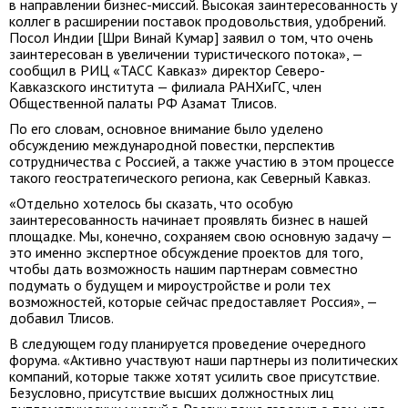
в направлении бизнес-миссий. Высокая заинтересованность у
коллег в расширении поставок продовольствия, удобрений.
Посол Индии [Шри Винай Кумар] заявил о том, что очень
заинтересован в увеличении туристического потока», —
сообщил в РИЦ «ТАСС Кавказ» директор Северо-
Кавказского института — филиала РАНХиГС, член
Общественной палаты РФ Азамат Тлисов.
По его словам, основное внимание было уделено
обсуждению международной повестки, перспектив
сотрудничества с Россией, а также участию в этом процессе
такого геостратегического региона, как Северный Кавказ.
«Отдельно хотелось бы сказать, что особую
заинтересованность начинает проявлять бизнес в нашей
площадке. Мы, конечно, сохраняем свою основную задачу —
это именно экспертное обсуждение проектов для того,
чтобы дать возможность нашим партнерам совместно
подумать о будущем и мироустройстве и роли тех
возможностей, которые сейчас предоставляет Россия», —
добавил Тлисов.
В следующем году планируется проведение очередного
форума. «Активно участвуют наши партнеры из политических
компаний, которые также хотят усилить свое присутствие.
Безусловно, присутствие высших должностных лиц