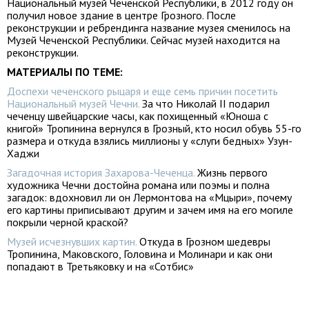
Национальный музей Чеченской Республики, в 2012 году он
получил новое здание в центре Грозного. После
реконструкции и ребрендинга название музея сменилось на
Музей Чеченской Республики. Сейчас музей находится на
реконструкции.
МАТЕРИАЛЫ ПО ТЕМЕ:
Доспехи чеченского рыцаря и еще семь причин посетить
Национальный музей Чечни.
За что Николай II подарил
чеченцу швейцарские часы, как похищенный «Юноша с
книгой» Тропинина вернулся в Грозный, кто носил обувь 55-го
размера и откуда взялись миллионы у «слуги бедных» Узун-
Хаджи
Загадочная история Захарова-Чеченца.
Жизнь первого
художника Чечни достойна романа или поэмы и полна
загадок: вдохновил ли он Лермонтова на «Мцыри», почему
его картины приписывают другим и зачем имя на его могиле
покрыли черной краской?
Музей исчезнувших картин.
Откуда в Грозном шедевры
Тропинина, Маковского, Головина и Молинари и как они
попадают в Третьяковку и на «Сотбис»