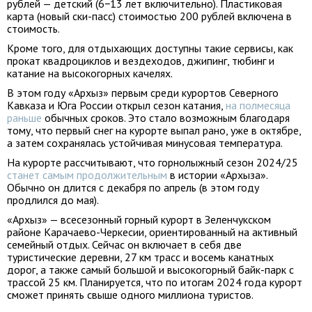
рублей — детский (6−13 лет включительно). Пластиковая
карта (новый ски-пасс) стоимостью 200 рублей включена в
стоимость.
Кроме того, для отдыхающих доступны такие сервисы, как
прокат квадроциклов и вездеходов, джипинг, тюбинг и
катание на высокогорных качелях.
В этом году «Архыз» первым среди курортов Северного
Кавказа и Юга России открыл сезон катания,
на полмесяца
раньше
обычных сроков. Это стало возможным благодаря
тому, что первый снег на курорте выпал рано, уже в октябре,
а затем сохранялась устойчивая минусовая температура.
На курорте рассчитывают, что горнолыжный сезон 2024/25
станет самым продолжительным
в истории «Архыза».
Обычно он длится с декабря по апрель (в этом году
продлился до мая).
«Архыз» — всесезонный горный курорт в Зеленчукском
районе Карачаево-Черкесии, ориентированный на активный
семейный отдых. Сейчас он включает в себя две
туристические деревни, 27 км трасс и восемь канатных
дорог, а также самый большой и высокогорный байк-парк с
трассой 25 км. Планируется, что по итогам 2024 года курорт
сможет принять свыше одного миллиона туристов.