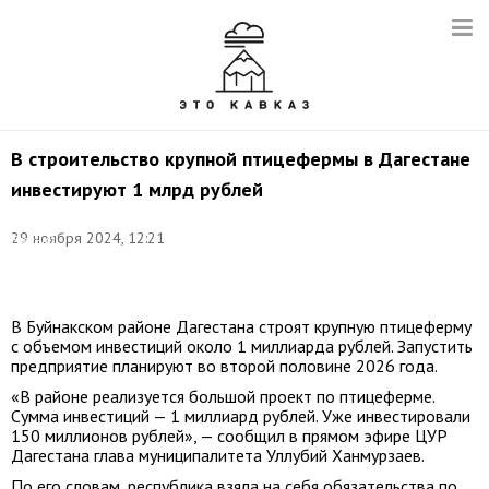
В строительство крупной птицефермы в Дагестане
инвестируют 1 млрд рублей
Фото:
29 ноября 2024, 12:21
Евгений
Епанчинцев/
ТАСС
В Буйнакском районе Дагестана строят крупную птицеферму
с объемом инвестиций около 1 миллиарда рублей. Запустить
предприятие планируют во второй половине 2026 года.
«В районе реализуется большой проект по птицеферме.
Сумма инвестиций — 1 миллиард рублей. Уже инвестировали
150 миллионов рублей», — сообщил в прямом эфире ЦУР
Дагестана глава муниципалитета Уллубий Ханмурзаев.
По его словам, республика взяла на себя обязательства по