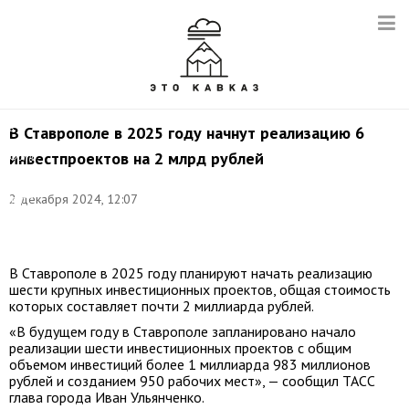
Площадь
Ленина
в
В Ставрополе в 2025 году начнут реализацию 6
Ставрополе.
инвестпроектов на 2 млрд рублей
Фото:
Антон
Подгайко/
2 декабря 2024, 12:07
ТАСС
/
йко
В Ставрополе в 2025 году планируют начать реализацию
шести крупных инвестиционных проектов, общая стоимость
которых составляет почти 2 миллиарда рублей.
«В будущем году в Ставрополе запланировано начало
реализации шести инвестиционных проектов с общим
объемом инвестиций более 1 миллиарда 983 миллионов
рублей и созданием 950 рабочих мест», — сообщил ТАСС
глава города Иван Ульянченко.