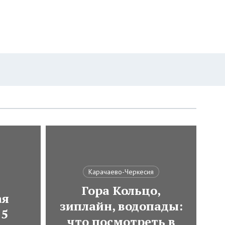
Карачаево-Черкесия
Гора Кольцо,
ая
зиплайн, водопады:
 5
что посмотреть в