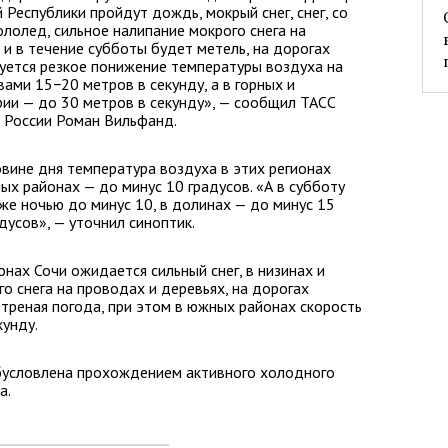
 Республики пройдут дождь, мокрый снег, снег, со
ололед, сильное налипание мокрого снега на
 и в течение субботы будет метель, на дорогах
уется резкое понижение температуры воздуха на
вами 15−20 метров в секунду, а в горных и
ии — до 30 метров в секунду», — сообщил ТАСС
 России Роман Вильфанд.
овине дня температура воздуха в этих регионах
ных районах — до минус 10 градусов. «А в субботу
е ночью до минус 10, в долинах — до минус 15
дусов», — уточнил синоптик.
онах Сочи ожидается сильный снег, в низинах и
о снега на проводах и деревьях, на дорогах
етреная погода, при этом в южных районах скорость
кунду.
обусловлена прохождением активного холодного
а.