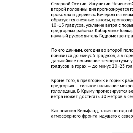
Северной Осетии, Ингушетии, Чеченской
второй половины дня прогнозируется г
проводах и деревьях. Вечером пятницы
образуются снежные заносы, прогнозир
10−15 градусов, усиление ветра с поры
предгорных районах Кабардино-Балкар
научный руководитель Гидрометцентра
По его данным, сегодня во второй пол
понизится до минус 5 градусов, а в гор
дальнейшее понижение температуры: уж
градусов, в горах — до минус 20−23 гра
Кроме того, в предгорных и горных рай
предгорьях — сильное налипание мокрог
гололедица. В Крыму прогнозируется в
ветра может достигать 30 метров в се
Как пояснил Вильфанд, такая погода 
атмосферного фронта, идущего с север