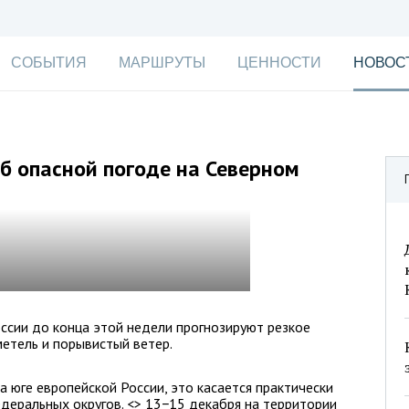
СОБЫТИЯ
МАРШРУТЫ
ЦЕННОСТИ
НОВОС
б опасной погоде на Северном
оссии до конца этой недели прогнозируют резкое
метель и порывистый ветер.
 юге европейской России, это касается практически
деральных округов. <> 13−15 декабря на территории