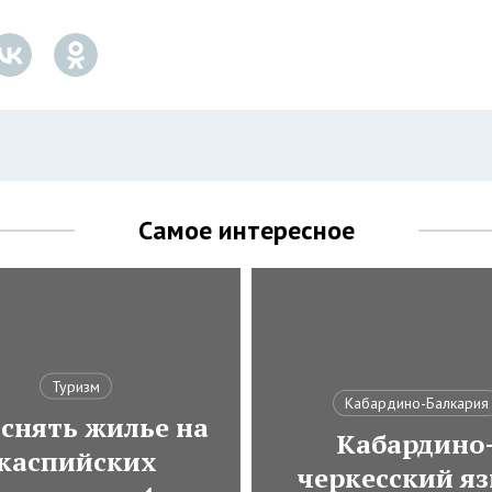
Самое интересное
Туризм
Кабардино-Балкария
 снять жилье на
Кабардино
каспийских
черкесский яз