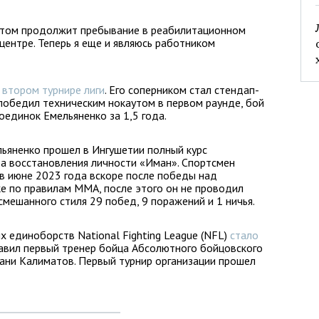
 этом продолжит пребывание в реабилитационном
 центре. Теперь я еще и являюсь работником
 втором турнире лиги
. Его соперником стал стендап-
 победил техническим нокаутом в первом раунде, бой
оединок Емельяненко за 1,5 года.
льяненко прошел в Ингушетии полный курс
ра восстановления личности «Иман». Спортсмен
в июне 2023 года вскоре после победы над
е по правилам ММА, после этого он не проводил
 смешанного стиля 29 побед, 9 поражений и 1 ничья.
х единоборств National Fighting League (NFL)
стало
лавил первый тренер бойца Абсолютного бойцовского
ани Калиматов. Первый турнир организации прошел