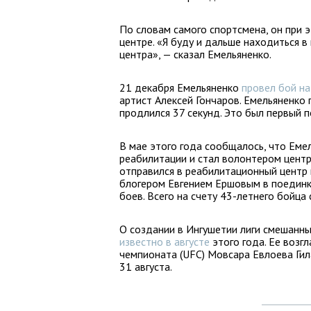
По словам самого спортсмена, он при
центре. «Я буду и дальше находиться в
центра», — сказал Емельяненко.
21 декабря Емельяненко
провел бой на
артист Алексей Гончаров. Емельяненко
продлился 37 секунд. Это был первый п
В мае этого года сообщалось, что Еме
реабилитации и стал волонтером цент
отправился в реабилитационный центр 
блогером Евгением Ершовым в поединк
боев. Всего на счету 43-летнего бойца
О создании в Ингушетии лиги смешанны
известно в августе
этого года. Ее возг
чемпионата (UFC) Мовсара Евлоева Гил
31 августа.