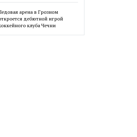
Ледовая арена в Грозном
откроется дебютной игрой
хоккейного клуба Чечни