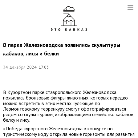
Фото:
пресс-
служба
Думы
В парке Железноводска появились скульптуры
и
кабанов, лисы и белки
администрации
города-
курорта
24 декабря 2024, 17:03
Железноводска
Ставропольского
края
В Курортном парке ставропольского Железноводска
появились бронзовые фигуры животных, которых нередко
можно встретить в этих местах. Гуляющие по
Лермонтовскому терренкуру смогут сфотографироваться
рядом со скульптурами, изображающими семейство кабанов,
белку и лису.
«Победа курортного Железноводска в конкурсе по
туристическому коду открыла новые горизонты для развития