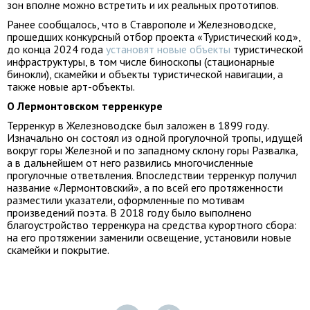
зон вполне можно встретить и их реальных прототипов.
Ранее сообщалось, что в Ставрополе и Железноводске,
прошедших конкурсный отбор проекта «Туристический код»,
до конца 2024 года
установят новые объекты
туристической
инфраструктуры, в том числе биноскопы (стационарные
бинокли), скамейки и объекты туристической навигации, а
также новые арт-объекты.
О Лермонтовском терренкуре
Терренкур в Железноводске был заложен в 1899 году.
Изначально он состоял из одной прогулочной тропы, идущей
вокруг горы Железной и по западному склону горы Развалка,
а в дальнейшем от него развились многочисленные
прогулочные ответвления. Впоследствии терренкур получил
название «Лермонтовский», а по всей его протяженности
разместили указатели, оформленные по мотивам
произведений поэта. В 2018 году было выполнено
благоустройство терренкура на средства курортного сбора:
на его протяжении заменили освещение, установили новые
скамейки и покрытие.