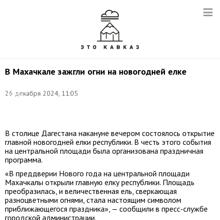
В Махачкале зажгли огни на новогодней елке
Фото:
пресс-
26 декабря 2024, 11:05
служба
администрации
Махачкалы
В столице Дагестана накануне вечером состоялось открытие
главной новогодней елки республики. В честь этого события
на центральной площади была организована праздничная
программа.
«В преддверии Нового года на центральной площади
Махачкалы открыли главную елку республики. Площадь
преобразилась, и величественная ель, сверкающая
разноцветными огнями, стала настоящим символом
приближающегося праздника», — сообщили в пресс-службе
городской администрации.