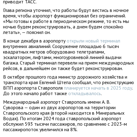
приводит ТАСС.
Глава региона уточнил, что работы будут вестись в ночное
время, чтобы аэропорт функционировал без ограничений.
«Мы готовы к работе в периодическом режиме, то есть мы
ночью будем реконструировать, а днем будем спокойно
летать», — пояснил он.
В конце декабря в аэропорту
открыли новый терминал
внутренних авиалиний. Сооружение площадью 6 тысяч
квадратных метров оборудовано телетрапами,
эскалатором, лифтами, многоуровневой линией выдачи
багажа. Старый терминал перевели на прием международных
рейсов, в дальнейшем он также будет реконструирован.
В октябре прошлого года министр дорожного хозяйства и
транспорта края Евгений Штепа сообщал, что реконструкцию
ВПП аэропорта Ставрополя
планируется начать в 2025 году
.
До этого начало работ также
откладывалось
.
Международный аэропорт Ставрополь имени А. В.
Суворова — один из двух аэропортов на территории
Ставропольского края (второй находится в Минеральных
Водах). По итогам 2024 года ставропольский аэропорт
обслужил 593 тысячи пассажиров, по сравнению с 2023-м
пассажиропоток увеличился на 8%.