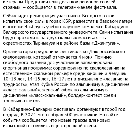
ветераны. Представители десятков регионов со всей
страны», — сообщается в телеграм-канале фестиваля.
Сейчас идет регистрация участников. Всех, кто готов
испытать свои силы в горах КБР, разместят в базовом лагере
в поселке Эльбрус в учебно-научном комплексе Кабардино-
Балкарского государственного университета. Сами испытания
будут проходить на двух скальных массивах — в
окрестностях Тырныауза и в районе базы «Джантуган».
Организаторы приурочили фестиваль ко Дню российского
скалолазания, который отмечается 4 июня. Помимо
свободного лазания для участников запланирована
спортивная программа: соревнования по скалолазанию на
естественном скальном рельефе среди юношей и девушек
10−13 лет, 14−15 лет, 16−17 лет в дисциплине «лазание на
трудность», этап Кубка России по альпинизму в дисциплине
«класс-скальный», женский кубок по альпинизму в
дисциплине «класс-скальный», болдер-контест среди
топовых атлетов.
В Кабардино-Балкарии фестиваль организуют второй год
подряд. В 2024-м он собрал 500 участников. На сайте
события сообщается, что новые трассы для новых
испытаний готовились еще с прошлой осени.