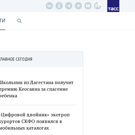
ТИ
ГЛАВНОЕ СЕГОДНЯ
Школьник из Дагестана получит
премию Кеосаяна за спасение
ребенка
«Цифровой двойник» экотроп
курортов СКФО появился в
мобильных каталогах