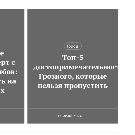
Город
е
Топ-5
рт с
достопримечательностей
ибов:
Грозного, которые
ь на
нельзя пропустить
ах
11 Июля, 2024