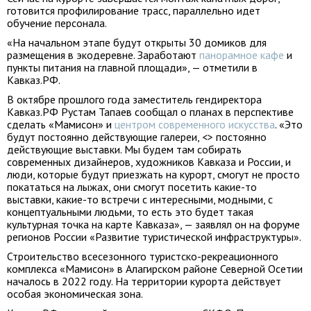
готовится профилирование трасс, параллельно идет
обучение персонала.
«На начальном этапе будут открыты 30 домиков для
размещения в экодеревне. Заработают
панорамное кафе
и
пункты питания на главной площади», — отметили в
Кавказ.РФ.
В октябре прошлого года заместитель гендиректора
Кавказ.РФ Рустам Тапаев сообщал о планах в перспективе
сделать «Мамисон» и
центром современного искусства
. «Это
будут постоянно действующие галереи, <> постоянно
действующие выставки. Мы будем там собирать
современных дизайнеров, художников Кавказа и России, и
люди, которые будут приезжать на курорт, смогут не просто
покататься на лыжах, они смогут посетить какие-то
выставки, какие-то встречи с интересными, модными, с
концептуальными людьми, то есть это будет такая
культурная точка на карте Кавказа», — заявлял он на форуме
регионов России «Развитие туристической инфраструктуры».
Строительство всесезонного туристско-рекреационного
комплекса «Мамисон» в Алагирском районе Северной Осетии
началось в 2022 году. На территории курорта действует
особая экономическая зона.