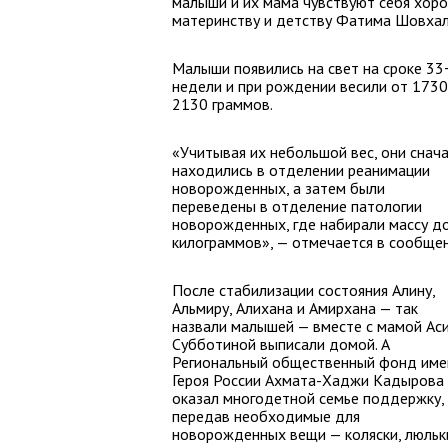
малыши и их мама чувствуют себя хор
материнству и детству Фатима Шовхал
Малыши появились на свет на сроке 33
недели и при рождении весили от 1730
2130 граммов.
«Учитывая их небольшой вес, они снач
находились в отделении реанимации
новорожденных, а затем были
переведены в отделение патологии
новорожденных, где набирали массу д
килограммов», — отмечается в сообщен
После стабилизации состояния Алину,
Альмиру, Алихана и Амирхана — так
назвали малышей — вместе с мамой Ас
Субботиной выписали домой. А
Региональный общественный фонд име
Героя России Ахмата-Хаджи Кадырова
оказал многодетной семье поддержку,
передав необходимые для
новорожденных вещи — коляски, люльк