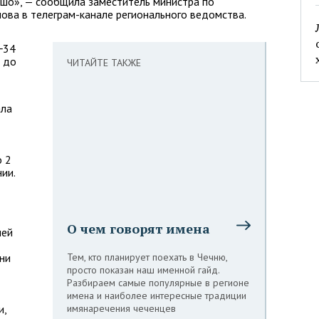
ошо», — сообщила заместитель министра по
ова в телеграм-канале регионального ведомства.
−34
 до
ЧИТАЙТЕ ТАКЖЕ
ала
о 2
ии.
О чем говорят имена
ией
ни
Тем, кто планирует поехать в Чечню,
просто показан наш именной гайд.
Разбираем самые популярные в регионе
имена и наиболее интересные традиции
и,
имянаречения чеченцев