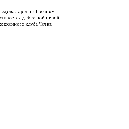
Ледовая арена в Грозном
откроется дебютной игрой
хоккейного клуба Чечни