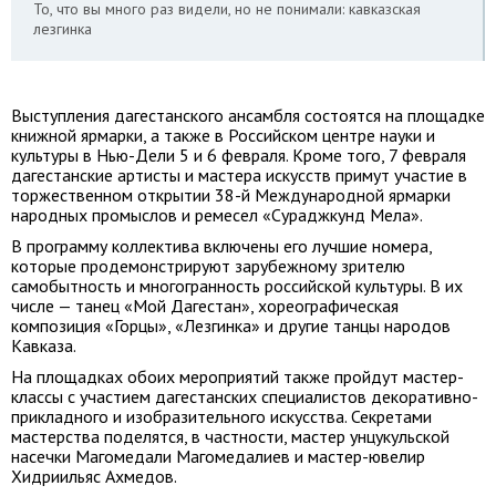
То, что вы много раз видели, но не понимали: кавказская
лезгинка
Выступления дагестанского ансамбля состоятся на площадке
книжной ярмарки, а также в Российском центре науки и
культуры в Нью-Дели 5 и 6 февраля. Кроме того, 7 февраля
дагестанские артисты и мастера искусств примут участие в
торжественном открытии 38-й Международной ярмарки
народных промыслов и ремесел «Сураджкунд Мела».
В программу коллектива включены его лучшие номера,
которые продемонстрируют зарубежному зрителю
самобытность и многогранность российской культуры. В их
числе — танец «Мой Дагестан», хореографическая
композиция «Горцы», «Лезгинка» и другие танцы народов
Кавказа.
На площадках обоих мероприятий также пройдут мастер-
классы с участием дагестанских специалистов декоративно-
прикладного и изобразительного искусства. Секретами
мастерства поделятся, в частности, мастер унцукульской
насечки Магомедали Магомедалиев и мастер-ювелир
Хидриильяс Ахмедов.