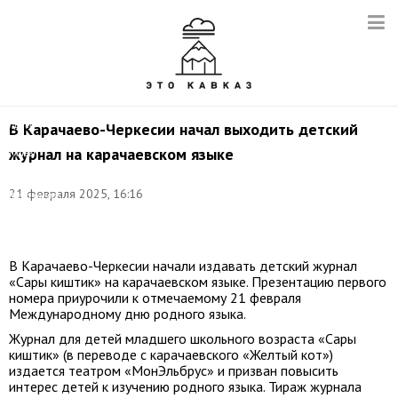
Фото:
пресс-
В Карачаево-Черкесии начал выходить детский
служба
журнал на карачаевском языке
Главы
и
Правительства
21 февраля 2025, 16:16
Карачаево-
Черкесской
Республики/kchr.ru
В Карачаево-Черкесии начали издавать детский журнал
«Сары киштик» на карачаевском языке. Презентацию первого
номера приурочили к отмечаемому 21 февраля
Международному дню родного языка.
Журнал для детей младшего школьного возраста «Сары
киштик» (в переводе с карачаевского «Желтый кот»)
издается театром «МонЭльбрус» и призван повысить
интерес детей к изучению родного языка. Тираж журнала