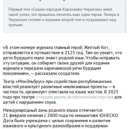
Первый том «Сказок народов Карачаево-Черкесии» имел
такой успех, что пришлось печатать еще один тираж. Теперь в
Черкесске готовят к изданию второй том и подумывают над
третьим
«В этом номере журнала главный герой, Желтый Кот,
отправляется в путешествие в 2125 год. Там он узнает, что
дети будущего мало знают родной язык. Чтобы исправить
эту ситуацию, он собирает своих друзей для издания
журнала и передачи карачаевской речи будущим
поколениям», — рассказали создатели.
Театр «МонЭльбрус» при содействии республиканских
властей реализует различные инклюзивные проекты — в
частности, организует спектакли на языке жестов. В 2023
году при театре
открыли школу актерского мастерства
для
детей с нарушением слуха.
Международный день родного языка отмечается
21 февраля начиная с 2000 года по инициативе ЮНЕСКО.
Дата была учреждена с целью сохранения и развития
языкового и культурного разнообразия и поддержки