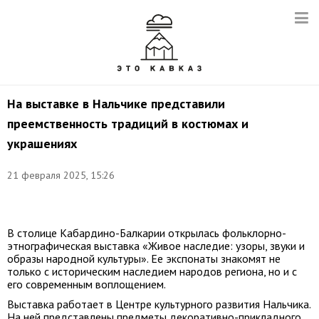
На выставке в Нальчике представили
преемственность традиций в костюмах и
украшениях
21 февраля 2025, 15:26
Фото:
t.me/polpredstvo_skfo
В столице Кабардино-Балкарии открылась фольклорно-
этнографическая выставка «Живое наследие: узоры, звуки и
образы народной культуры». Ее экспонаты знакомят не
только с историческим наследием народов региона, но и с
его современным воплощением.
Выставка работает в Центре культурного развития Нальчика.
На ней представлены предметы декоративно-прикладного