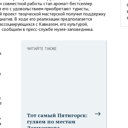
том совместной работы стал аромат-бестселлер
я его с удовольствием приобретают туристы,
 проект творческой мастерской получил поддержку
иатив. В ходе его реализации предполагается
ассоциирующихся с Кавказом, его культурой,
— сообщили в пресс-службе музея-заповедника.
ЧИТАЙТЕ ТАКЖЕ
х
е
ы
е
Тот самый Пятигорск:
е
гуляем по местам
а
Лермонтова