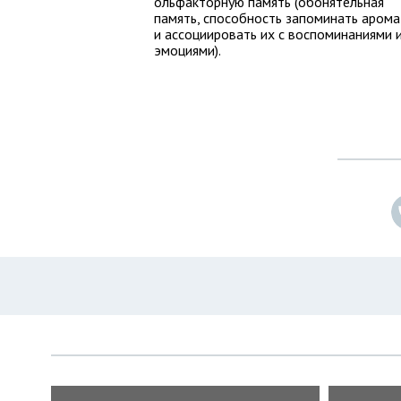
ольфакторную память (обонятельная
память, способность запоминать аром
и ассоциировать их с воспоминаниями 
эмоциями).