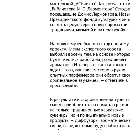
мастерской „АСКавказ“. Так, результа
„Библиотека М.Ю. Лермонтова“. Сегодн
посещающие Домик Лермонтова. Новый
Президентского фонда культурных иниц
создать целую серию новых ароматов, 
традициями, музыкой и литературой», 
На днях в музее был дан старт новому
проекту. Члены экспертного совета
выбрали восемь тем, на основе которы
будет вестись работа над созданием
ароматов. «И теперь остается только
ждать того, как совсем скоро в руках
опытных парфюмеров они обретут сво
оригинальное звучание», — отметили в
пресс-службе.
В результате в скором времени турист
смогут приобретать на память о регион
не только традиционные кавказские
сувениры, но и принципиально новые
продукты — диффузоры, ароматически
свечи, саше, которые будут работать н