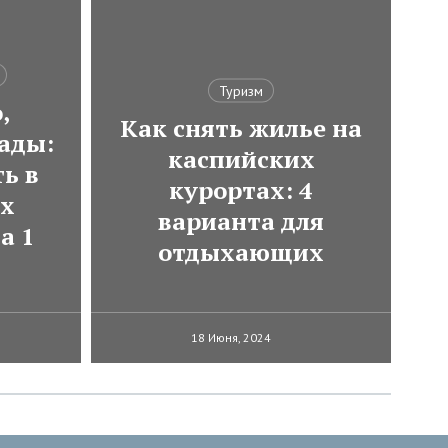
Туризм
,
Как снять жилье на
ады:
каспийских
ь в
курортах: 4
ях
варианта для
а 1
отдыхающих
18 Июня, 2024