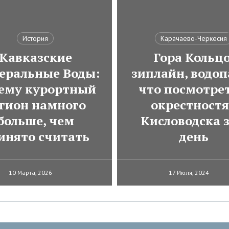
История
Карачаево-Черкесия
Кавказские
Гора Кольцо
еральные Воды:
зиплайн, водоп
ему курортный
что посмотрет
гион намного
окрестност
больше, чем
Кисловодска з
инято считать
день
10 Марта, 2026
17 Июля, 2024