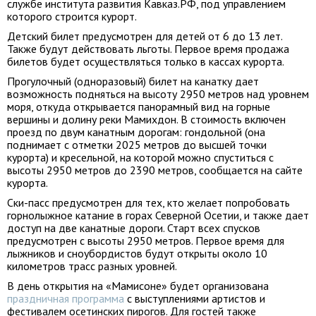
службе института развития Кавказ.РФ, под управлением
которого строится курорт.
Детский билет предусмотрен для детей от 6 до 13 лет.
Также будут действовать льготы. Первое время продажа
билетов будет осуществляться только в кассах курорта.
Прогулочный (одноразовый) билет на канатку дает
возможность подняться на высоту 2950 метров над уровнем
моря, откуда открывается панорамный вид на горные
вершины и долину реки Мамихдон. В стоимость включен
проезд по двум канатным дорогам: гондольной (она
поднимает с отметки 2025 метров до высшей точки
курорта) и кресельной, на которой можно спуститься с
высоты 2950 метров до 2390 метров, сообщается на сайте
курорта.
Ски-пасс предусмотрен для тех, кто желает попробовать
горнолыжное катание в горах Северной Осетии, и также дает
доступ на две канатные дороги. Старт всех спусков
предусмотрен с высоты 2950 метров. Первое время для
лыжников и сноубордистов будут открыты около 10
километров трасс разных уровней.
В день открытия на «Мамисоне» будет организована
праздничная программа
с выступлениями артистов и
фестивалем осетинских пирогов. Для гостей также