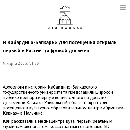
В Кабардино-Балкарии для посещения открыли
первый в России цифровой дольмен
6 марта 2025, 11:56
Фото:
медиацентр
КБГУ
Археологи и историки Кабардино-Балкарского
государственного университета представили широкой
публике полноразмерную копию одного из древних
дольменов Кавказа. Уникальный объект открыт для
посещения в культурно-образовательном центре «Эрмитаж-
Кавказ» в Нальчике.
Как рассказали в медиацентре вуза, первым реальным
музейным экспонатом, воссозданным с помощью 3D-