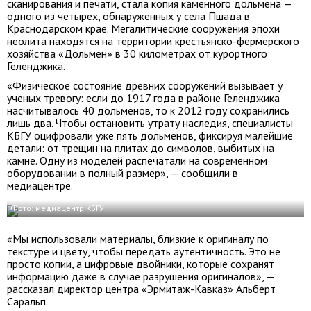
сканирования и печати, стала копия каменного дольмена —
одного из четырех, обнаруженных у села Пшада в
Краснодарском крае. Мегалитические сооружения эпохи
неолита находятся на территории крестьянско-фермерского
хозяйства «Дольмен» в 30 километрах от курортного
Геленджика.
«Физическое состояние древних сооружений вызывает у
ученых тревогу: если до 1917 года в районе Геленджика
насчитывалось 40 дольменов, то к 2012 году сохранились
лишь два. Чтобы остановить утрату наследия, специалисты
КБГУ оцифровали уже пять дольменов, фиксируя малейшие
детали: от трещин на плитах до символов, выбитых на
камне. Одну из моделей распечатали на современном
оборудовании в полный размер», — сообщили в
медиацентре.
Фото: медиацентр КБГУ
«Мы использовали материалы, близкие к оригиналу по
текстуре и цвету, чтобы передать аутентичность. Это не
просто копии, а цифровые двойники, которые сохранят
информацию даже в случае разрушения оригиналов», —
рассказал директор центра «Эрмитаж-Кавказ» Альберт
Саральп.