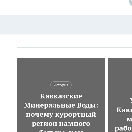
История
Кавказские
Минеральные Воды:
Кавк
почему курортный
м
регион намного
рабо