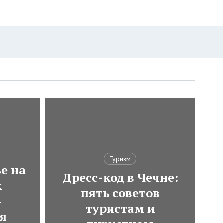
Туризм
е на
Дресс-код в Чечне:
х
пять советов
4
туристам и
ля