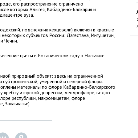
роде, его распространение ограничено
исле которых Адыгея, Кабардино-Балкария и
диацентре вуза.
годехский, подснежник кехцовели) включен в красные
 некоторых субъектов России: Дагестана, Ингушетии,
и Чечни.
 весенние цветы в Ботаническом саду в Нальчике
ивой природный объект: здесь на ограниченной
 субтропической, умеренной и северной флоры.
коплены материалы по флоре Кабардино-Балкарского
у хребту и юрской депрессии, дендрофлоре, водно-
лоре республики, макромицетам, флоре
, Закавказье).