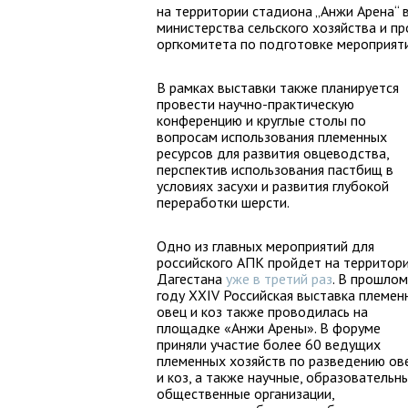
на территории стадиона „Анжи Арена“ 
министерства сельского хозяйства и п
оргкомитета по подготовке мероприяти
В рамках выставки также планируется
провести научно-практическую
конференцию и круглые столы по
вопросам использования племенных
ресурсов для развития овцеводства,
перспектив использования пастбищ в
условиях засухи и развития глубокой
переработки шерсти.
Одно из главных мероприятий для
российского АПК пройдет на территор
Дагестана
уже в третий раз
. В прошлом
году XXIV Российская выставка племен
овец и коз также проводилась на
площадке «Анжи Арены». В форуме
приняли участие более 60 ведущих
племенных хозяйств по разведению ов
и коз, а также научные, образовательны
общественные организации,