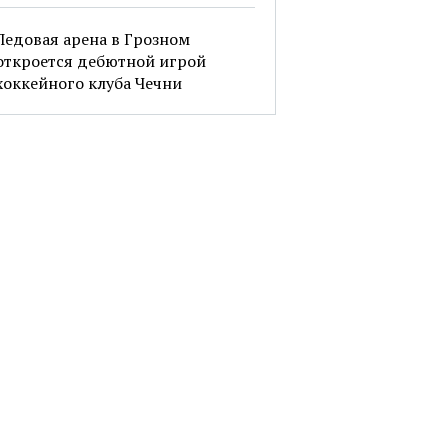
Ледовая арена в Грозном
откроется дебютной игрой
хоккейного клуба Чечни