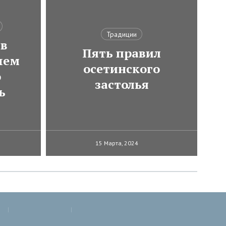
Традиции
 в
Пять правил
чем
осетинского
о
застолья
ь
15 Марта, 2024