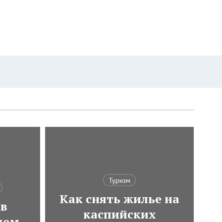
Туризм
Как снять жилье на
 в
каспийских
чем