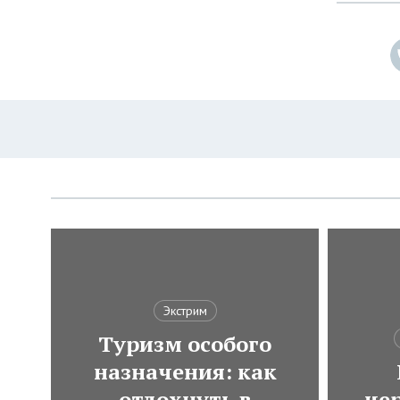
Экстрим
Туризм особого
назначения: как
отдохнуть в
че