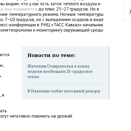
мы видим, что у нас есть заток теплого воздуха и
ья она поднимется
до плюс 25−27 градусов. Но в
жение температурного режима. Ночные температуры
юс 7−10 градусов, но с выпадением осадков в виде
 пресс-конференции в РИЦ «ТАСС Кавказ» начальник
дрометеорологии и мониторингу окружающей среды
аются
Новости по теме:
ы,
Жителям Ставрополья к концу
недели пообещали 25-градусное
ь
тепло
В Нальчике побит погодный рекорд
, в
ать
могут негативно повлиять на урожай.