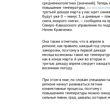
среднемноголетних [значений]. Теперь 
повышение температуры,
до воскресен
третьей декаде марта у нас идет сни
будут уже 0 — минус 3, а дневные — пл
снега, мокрого снега», — сообщила на
Северо-Кавказского управления по ги
Нелли Кравченко.
Она также отметила, что в апреле в
регионе, как правило, каждый год случ
заморозки, поэтому в первой декаде
месяца возможны такие же температур
как в конце марта. А уже во вторую и
третью декаду апреля следует ожидат
весеннюю погоду.
При этом в мае, по словам специалиста
регионе начнут развиваться летние
конвективные процессы, поэтому с
повышением температуры можно ожид
сильные ливни, град, шквалы, которые 