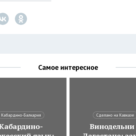
Самое интересное
Кабардино-Балкария
Сделано на Кавказе
Кабардино-
Винодельни
ркесский язык:
Дагестане: за