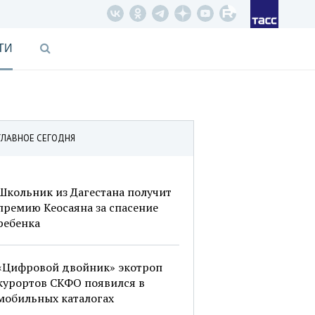
ТИ
ГЛАВНОЕ СЕГОДНЯ
Школьник из Дагестана получит
премию Кеосаяна за спасение
ребенка
«Цифровой двойник» экотроп
курортов СКФО появился в
мобильных каталогах