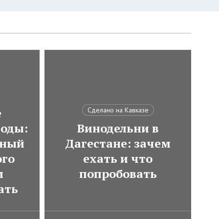
е
Сделано на Кавказе
оды:
Винодельни в
тный
Дагестане: зачем
ого
ехать и что
м
попробовать
ать