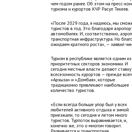
чем годом ранее. Об этом на пресс-к
туризма и курортов КЧР Расул Текеев.
«После 2029 года, я надеюсь, мы смо
туристов в год. Это благодаря аэропор
автомобилях. И, соответственно, аэр
транспортная инфраструктура. Но благ
ожидаем кратного роста», — заявил чи
Туризм в республике является одним из
приоритетных секторов экономики. И
сегодня местные власти делают ставку
всесезонность курортов — прежде всег
«Архыза» и «Домбая», которые
традиционно привлекают наибольшее
количество туристов.
«Если всегда больше упор был у всех
любителей активного отдыха и зимой
приезжали, то сегодня и летом много
туристов. Турпоток выравнивается, и,
конечно же, это о многом говорит.
Развивается и транспортная