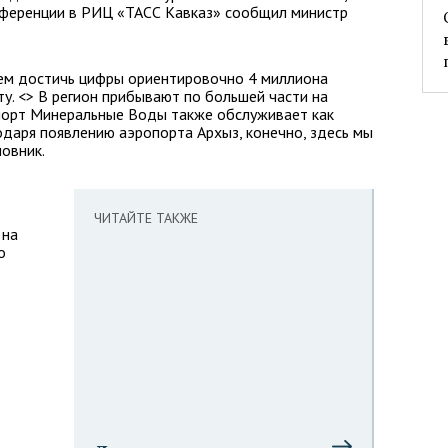
онференции в РИЦ «ТАСС Кавказ» сообщил министр
жем достичь цифры ориентировочно 4 миллиона
ту. <> В регион прибывают по большей части на
опорт Минеральные Воды также обслуживает как
одаря появлению аэропорта Архыз, конечно, здесь мы
новник.
ЧИТАЙТЕ ТАКЖЕ
 на
о