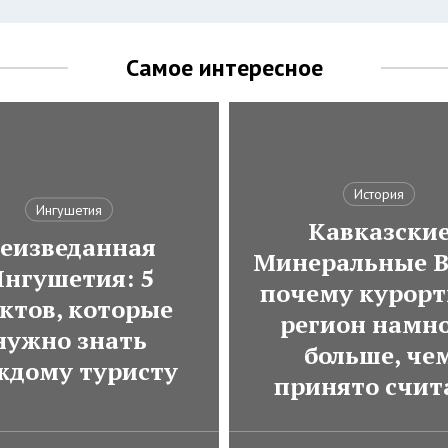
Самое интересное
История
Ингушетия
Кавказски
еизведанная
Минеральные В
нгушетия: 5
почему курор
ктов, которые
регион намн
нужно знать
больше, че
ждому туристу
принято счит