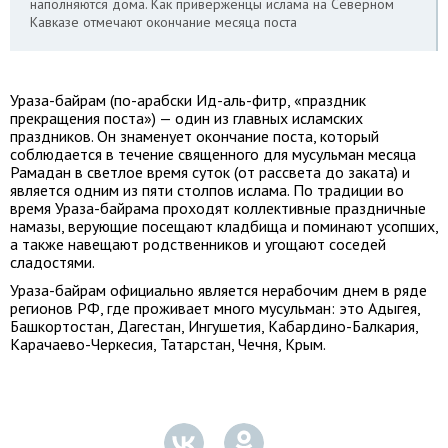
наполняются дома. Как приверженцы ислама на Северном
Кавказе отмечают окончание месяца поста
Ураза-байрам (по-арабски Ид-аль-фитр, «праздник
прекращения поста») — один из главных исламских
праздников. Он знаменует окончание поста, который
соблюдается в течение священного для мусульман месяца
Рамадан в светлое время суток (от рассвета до заката) и
является одним из пяти столпов ислама. По традиции во
время Ураза-байрама проходят коллективные праздничные
намазы, верующие посещают кладбища и поминают усопших,
а также навещают родственников и угощают соседей
сладостями.
Ураза-байрам официально является нерабочим днем в ряде
регионов РФ, где проживает много мусульман: это Адыгея,
Башкортостан, Дагестан, Ингушетия, Кабардино-Балкария,
Карачаево-Черкесия, Татарстан, Чечня, Крым.