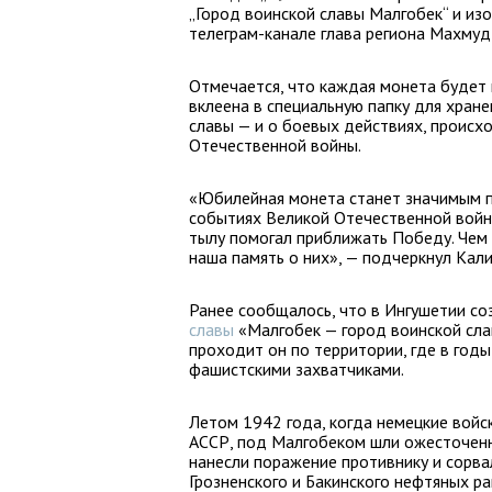
„Город воинской славы Малгобек“ и из
телеграм-канале глава региона Махмуд
Отмечается, что каждая монета будет 
вклеена в специальную папку для хран
славы — и о боевых действиях, происх
Отечественной войны.
«Юбилейная монета станет значимым п
событиях Великой Отечественной войны
тылу помогал приближать Победу. Чем 
наша память о них», — подчеркнул Кал
Ранее сообщалось, что в Ингушетии со
славы
«Малгобек — город воинской сла
проходит он по территории, где в год
фашистскими захватчиками.
Летом 1942 года, когда немецкие вой
АССР, под Малгобеком шли ожесточенн
нанесли поражение противнику и сорва
Грозненского и Бакинского нефтяных р