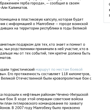
ображением герба города», — сообщил в своем
-Али Калиматов.
помещена в пластиковую капсулу, которая будет
ения с информацией о Малгобеке — городе воинской
одивших на территории республики в годы Великой
амятным подарком для тех, кто знает и помнит о
, чьи родственники принимали в ней участие, кто в
дальше мы от тех событий, тем крепче должна быть
иматов.
здали туристический
маршрут по местам боевой
вы». Его протяженность составляет 118 километров,
ы Великой Отечественной были кровопролитные бои с
ска подошли к нефтяным районам Чечено-Ингушской
ые бои. В ходе этой операции советские войска
ли план гитлеровского командования по захвату
айонов. В 2007 году Малгобеку было присвоено