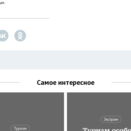
ы».
Самое интересное
Экстрим
Туризм особ
Туризм