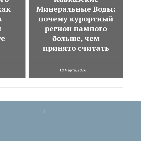
как
Минеральные Воды:
в
почему курортный
м
регион намного
те
больше, чем
принято считать
10 Марта, 2026