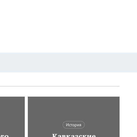
История
ого
Кавказские