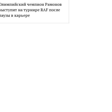
Олимпийский чемпион Рамонов
выступит на турнире RAF после
паузы в карьере