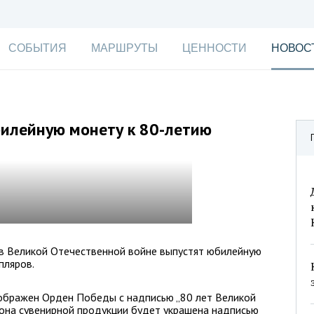
СОБЫТИЯ
МАРШРУТЫ
ЦЕННОСТИ
НОВОС
билейную монету к 80-летию
 в Великой Отечественной войне выпустят юбилейную
пляров.
ображен Орден Победы с надписью „80 лет Великой
она сувенирной продукции будет украшена надписью