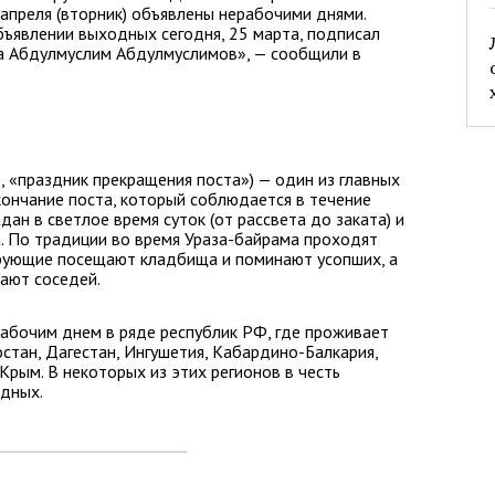
 апреля (вторник) объявлены нерабочими днями.
ъявлении выходных сегодня, 25 марта, подписал
а Абдулмуслим Абдулмуслимов», — сообщили в
, «праздник прекращения поста») — один из главных
кончание поста, который соблюдается в течение
ан в светлое время суток (от рассвета до заката) и
а. По традиции во время Ураза-байрама проходят
рующие посещают кладбища и поминают усопших, а
ают соседей.
абочим днем в ряде республик РФ, где проживает
стан, Дагестан, Ингушетия, Кабардино-Балкария,
 Крым. В некоторых из этих регионов в честь
одных.