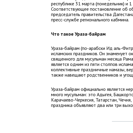
республике 31 марта (понедельник) и 1
Соответствующее постановление об об
председатель правительства Дагестан
пресс-службе регионального кабмина.
Что такое Ураза-байрам
Ураза-байрам (по-арабски Ид аль-Фитр
исламских праздников. Он знаменует о
священного для мусульман месяца Рамад
является одним из пяти столпов ислам
коллективные праздничные намазы, ве
также навещают родственников и угощ
Ураза-байрам официально является нер
много мусульман: это Адыгея, Башкорто
Карачаево-Черкесия, Татарстан, Чечня,
праздника объявляют два или три вых