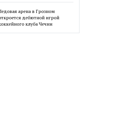
Ледовая арена в Грозном
откроется дебютной игрой
хоккейного клуба Чечни