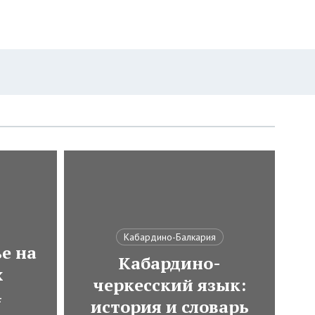
Кабардино-Балкария
е на
Кабардино-
х
черкесский язык:
4
история и словарь