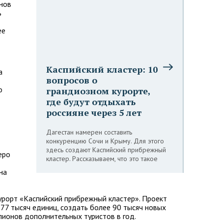
нов
ь
ее
Каспийский кластер: 10
а
вопросов о
о
грандиозном курорте,
где будут отдыхать
россияне через 5 лет
Дагестан намерен составить
конкуренцию Сочи и Крыму. Для этого
здесь создают Каспийский прибрежный
еро
кластер. Рассказываем, что это такое
на
курорт «Каспийский прибрежный кластер». Проект
77 тысяч единиц, создать более 90 тысяч новых
лионов дополнительных туристов в год.