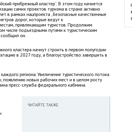
йский прибрежный кластер“. В этом году начнется
зации самих проектов туризма в стране активно
6 лет в рамках нацпроекта „Безопасные качественные
метров дорог, которые ведут к
местам, привлекающим туристов. Продолжим
том числе подъездными путями к туристическим
 сообщил он.
ного кластера начнут строить в первом полугодии
уатацию в 2027 году, а благоустройство завершить в
 каждого региона. Увеличение туристического потока
, появлению новых рабочих мест и в целом росту
лина пресс-служба федерального кабмина.
ЧИТАЙТЕ ТАКЖЕ
н
и