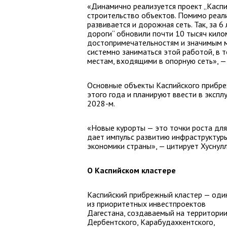
«Динамично реализуется проект „Каспи
строительство объектов. Помимо реали
развивается и дорожная сеть. Так, за 
дороги“ обновили почти 10 тысяч кило
достопримечательностям и значимым 
системно заниматься этой работой, в 
местам, входящими в опорную сеть», —
Основные объекты Каспийского прибреж
этого года и планируют ввести в экспл
2028-м.
«Новые курорты — это точки роста для
дает импульс развитию инфраструктуры
экономики страны», — цитирует Хуснул
О Каспийском кластере
Каспийский прибрежный кластер — оди
из приоритетных инвестпроектов
Дагестана, создаваемый на территори
Дербентского, Карабудахкентского,