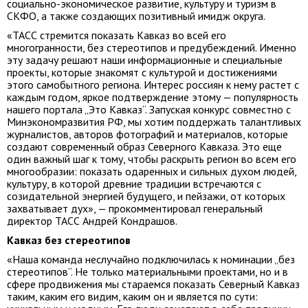
социально-экономическое развитие, культуру и туризм в
СКФО, а также создающих позитивный имидж округа.
«ТАСС стремится показать Кавказ во всей его
многогранности, без стереотипов и предубеждений. Именно
эту задачу решают наши информационные и специальные
проекты, которые знакомят с культурой и достижениями
этого самобытного региона. Интерес россиян к нему растет с
каждым годом, яркое подтверждение этому — популярность
нашего портала „Это Кавказ“. Запуская конкурс совместно с
Минэкономразвития РФ, мы хотим поддержать талантливых
журналистов, авторов фотографий и материалов, которые
создают современный образ Северного Кавказа. Это еще
один важный шаг к тому, чтобы раскрыть регион во всем его
многообразии: показать одаренных и сильных духом людей,
культуру, в которой древние традиции встречаются с
созидательной энергией будущего, и пейзажи, от которых
захватывает дух», — прокомментировал генеральный
директор ТАСС Андрей Кондрашов.
Кавказ без стереотипов
«Наша команда неслучайно подключилась к номинации „без
стереотипов“. Не только материальными проектами, но и в
сфере продвижения мы стараемся показать Северный Кавказ
таким, каким его видим, каким он и является по сути: