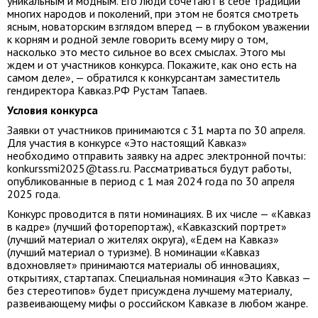
уникальным и модным. Его люди сочетают в себе традиции
многих народов и поколений, при этом не боятся смотреть
ясным, новаторским взглядом вперед — в глубоком уважении
к корням и родной земле говорить всему миру о том,
насколько это место сильное во всех смыслах. Этого мы
ждем и от участников конкурса. Покажите, как оно есть на
самом деле», — обратился к конкурсантам заместитель
гендиректора Кавказ.РФ Рустам Тапаев.
Условия конкурса
Заявки от участников принимаются с 31 марта по 30 апреля.
Для участия в конкурсе «Это настоящий Кавказ»
необходимо отправить заявку на адрес электронной почты:
konkurssmi2025@tass.ru. Рассматриваться будут работы,
опубликованные в период с 1 мая 2024 года по 30 апреля
2025 года.
Конкурс проводится в пяти номинациях. В их числе — «Кавказ
в кадре» (лучший фоторепортаж), «Кавказский портрет»
(лучший материал о жителях округа), «Едем на Кавказ»
(лучший материал о туризме). В номинации «Кавказ
вдохновляет» принимаются материалы об инновациях,
открытиях, стартапах. Специальная номинация «Это Кавказ —
без стереотипов» будет присуждена лучшему материалу,
развеивающему мифы о российском Кавказе в любом жанре.