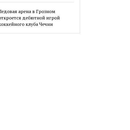
Ледовая арена в Грозном
откроется дебютной игрой
хоккейного клуба Чечни