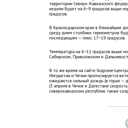
территории Северо-Кавказского федера
недели будет на 6−9 градусов выше но
градусов.
В Краснодарском крае в ближайшие дни
среду днем столбики термометров буду
последующем — плюс 17−19 градусов.
Температура на 6−11 градусов выше но
Сибирском, Приволжском и Дальневост
В то же время на сайте Гидрометцентра
Ингушетии и Чечни прогнозируется вете
ожидаются сильный дождь (в горах — до
(3 апреля в Чечне и Дагестане скорость
северокавказских республик также сох