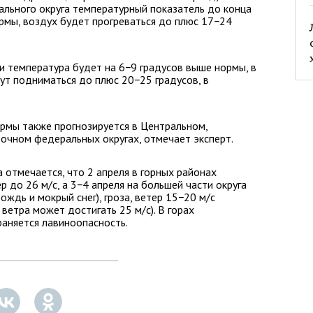
льного округа температурный показатель до конца
рмы, воздух будет прогреваться до плюс 17−24
 температура будет на 6−9 градусов выше нормы, в
т подниматься до плюс 20−25 градусов, в
рмы также прогнозируется в Центральном,
очном федеральных округах, отмечает эксперт.
 отмечается, что 2 апреля в горных районах
р до 26 м/с, а 3−4 апреля на большей части округа
ждь и мокрый снег), гроза, ветер 15−20 м/с
 ветра может достигать 25 м/с). В горах
раняется лавиноопасность.