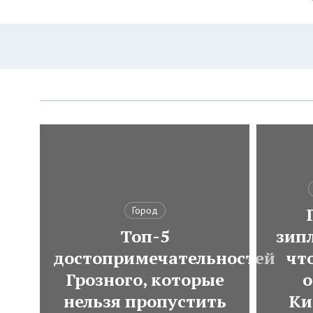
Город
Топ-5
зип
достопримечательностей
чт
Грозного, которые
о
нельзя пропустить
Ки