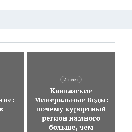
История
Кавказские
чне:
Минеральные Воды:
в
почему курортный
и
регион намного
больше, чем