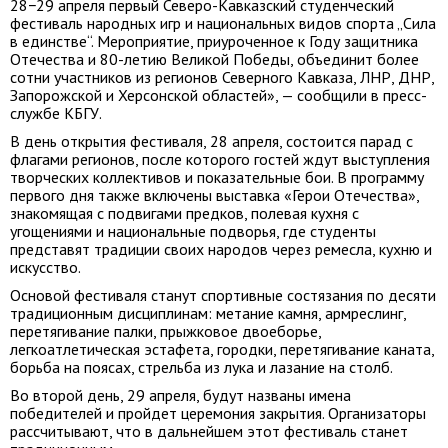
28−29 апреля первый Северо-Кавказский студенческий
фестиваль народных игр и национальных видов спорта „Сила
в единстве“. Мероприятие, приуроченное к Году защитника
Отечества и 80-летию Великой Победы, объединит более
сотни участников из регионов Северного Кавказа, ЛНР, ДНР,
Запорожской и Херсонской областей», — сообщили в пресс-
службе КБГУ.
В день открытия фестиваля, 28 апреля, состоится парад с
флагами регионов, после которого гостей ждут выступления
творческих коллективов и показательные бои. В программу
первого дня также включены выставка «Герои Отечества»,
знакомящая с подвигами предков, полевая кухня с
угощениями и национальные подворья, где студенты
представят традиции своих народов через ремесла, кухню и
искусство.
Основой фестиваля станут спортивные состязания по десяти
традиционным дисциплинам: метание камня, армреслинг,
перетягивание палки, прыжковое двоеборье,
легкоатлетическая эстафета, городки, перетягивание каната,
борьба на поясах, стрельба из лука и лазание на столб.
Во второй день, 29 апреля, будут названы имена
победителей и пройдет церемония закрытия. Организаторы
рассчитывают, что в дальнейшем этот фестиваль станет