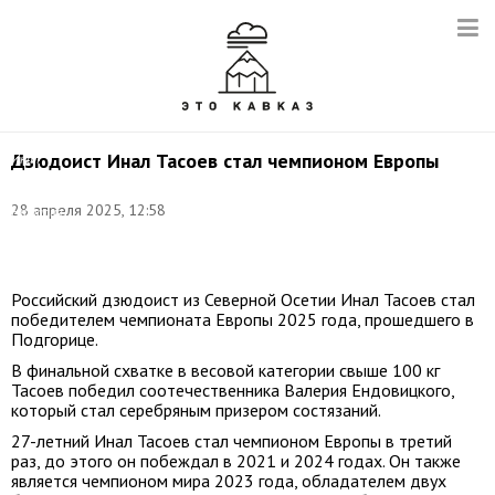
Дзюдоист Инал Тасоев стал чемпионом Европы
Инал
Тасоев.
Фото:
28 апреля 2025, 12:58
Наталия
Федосенко/
ТАСС
Российский дзюдоист из Северной Осетии Инал Тасоев стал
победителем чемпионата Европы 2025 года, прошедшего в
Подгорице.
В финальной схватке в весовой категории свыше 100 кг
Тасоев победил соотечественника Валерия Ендовицкого,
который стал серебряным призером состязаний.
27-летний Инал Тасоев стал чемпионом Европы в третий
раз, до этого он побеждал в 2021 и 2024 годах. Он также
является чемпионом мира 2023 года, обладателем двух