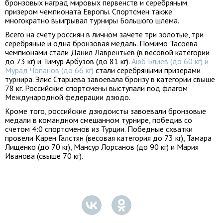
бронзовых наград мировых первенств и серебряным
призером чемпионата Европы. Спортсмен также
многократно выигрывал турниры Большого шлема.
Всего на счету россиян в личном зачете три золотые, три
серебряные и одна бронзовая медаль. Помимо Тасоева
чемпионами стали Данил Лаврентьев (в весовой категории
до 73 кг) и Тимур Арбузов (до 81 кг).
Аюб Блиев (до 60 кг) и
Мурад Чопанов (до 66 кг)
стали серебряными призерами
турнира. Элис Старцева завоевала бронзу в категории свыше
78 кг. Российские спортсмены выступали под флагом
Международной федерации дзюдо.
Кроме того, российские дзюдоисты завоевали бронзовые
медали в командном смешанном турнире, победив со
счетом 4:0 спортсменов из Турции. Победные схватки
провели Карен Галстян (весовая категория до 73 кг), Тамара
Лищенко (до 70 кг), Мансур Лорсанов (до 90 кг) и Мария
Иванова (свыше 70 кг).