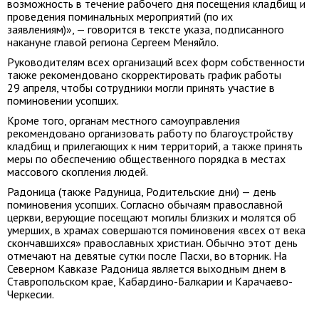
возможность в течение рабочего дня посещения кладбищ и
проведения поминальных мероприятий (по их
заявлениям)», — говорится в тексте указа, подписанного
накануне главой региона Сергеем Меняйло.
Руководителям всех организаций всех форм собственности
также рекомендовано скорректировать график работы
29 апреля, чтобы сотрудники могли принять участие в
поминовении усопших.
Кроме того, органам местного самоуправления
рекомендовано организовать работу по благоустройству
кладбищ и прилегающих к ним территорий, а также принять
меры по обеспечению общественного порядка в местах
массового скопления людей.
Радоница (также Радуница, Родительские дни) — день
поминовения усопших. Согласно обычаям православной
церкви, верующие посещают могилы близких и молятся об
умерших, в храмах совершаются поминовения «всех от века
скончавшихся» православных христиан. Обычно этот день
отмечают на девятые сутки после Пасхи, во вторник. На
Северном Кавказе Радоница является выходным днем в
Ставропольском крае, Кабардино-Балкарии и Карачаево-
Черкесии.