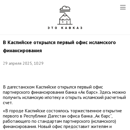
В Каспийске открылся первый офис исламского
финансирования
Снимок
29 апреля 2025, 10:29
с
видео:
t.me/dageconomy
В дагестанском Каспийске открылся первый офис
партнерского финансирования банка «Ак барс». Здесь можно
получить исламскую ипотеку и открыть исламский расчетный
счет.
«В городе Каспийске состоялось торжественное открытие
первого в Республике Дагестан офиса банка „Ак барс“,
работающего по стандартам партнерского (исламского)
финансирования. Новый офис предоставит жителям и