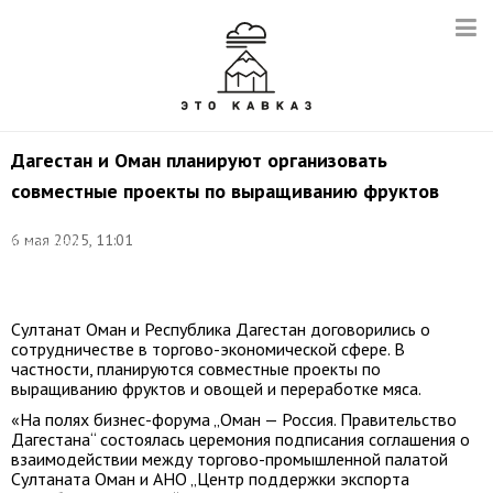
Дагестан и Оман планируют организовать
совместные проекты по выращиванию фруктов
Фото:
6 мая 2025, 11:01
Константин
Фарниев/
ТАСС
Султанат Оман и Республика Дагестан договорились о
сотрудничестве в торгово-экономической сфере. В
частности, планируются совместные проекты по
выращиванию фруктов и овощей и переработке мяса.
«На полях бизнес-форума „Оман — Россия. Правительство
Дагестана“ состоялась церемония подписания соглашения о
взаимодействии между торгово-промышленной палатой
Султаната Оман и АНО „Центр поддержки экспорта