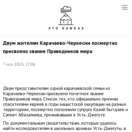
Двум жителям Карачаево-Черкесии посмертно
присвоено звание Праведников мира
7 мая 2025, 17:06
Фото:
Гарик
Кургинян/vk.com
Двум представителям одной карачаевской семьи из
Карачаево-Черкесии присвоено почетное звание
Праведников мира. Список тех, кто официально признан
спасителями евреев в годы нацистской оккупации на разных
территориях, посмертно пополнили супруги Казий Бытдаев и
Сапият Абазалиева, проживавшие в Усть-Джегуте.
По документальным свидетельствам, которые удалось
найти исследователям в школьных архивах Усть-Джегуты, в