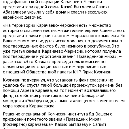
годы фашистской оккупации Карачаево-Черкесии
представители одной семьи Казий Бытдаев и Сапият
Абазалиева укрыли у себя дома и спасли нескольких
еврейских девочек.
«На территории Карачаево-Черкесии есть множество
историй о спасении местными жителями евреев. Совместно с
представителями израильского мемориального комплекса Яд
Вашем много лет ведутся исследования, но документально
подтвержденных фактов было немного в республике. Это
уже третья семья в Карачаево-Черкесии, которая получила
подтверждение и удостоена звания Праведников мира», —
рассказал «Это Кавказ» председатель комиссии по
гармонизации межнациональных и межрелигиозных
отношений Общественной палаты КЧР Гарик Кургинян.
Кургинян подчеркнул, что установить факт спасения не
удалось бы спустя такой большой промежуток времени без
помощи Азрета Караева, на тот момент возглавлявшего
фонд содействия развитию карачаево-балкарской
молодежи «Эльбрусоид», а ныне являющегося заместителем
мэра города Карачаевска.
Решение специальной Комиссии института Яд Вашем о
присвоении почетного звания «Праведник Мира»
(посмертно) карачаевцам Казию Бытдаеву и Сапият