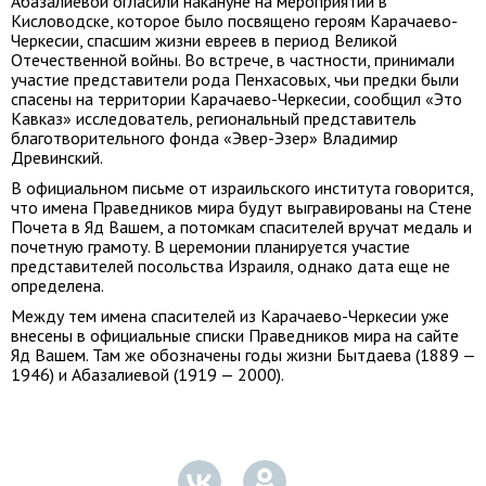
Абазалиевой огласили накануне на мероприятии в
Кисловодске, которое было посвящено героям Карачаево-
Черкесии, спасшим жизни евреев в период Великой
Отечественной войны. Во встрече, в частности, принимали
участие представители рода Пенхасовых, чьи предки были
спасены на территории Карачаево-Черкесии, сообщил «Это
Кавказ» исследователь, региональный представитель
благотворительного фонда «Эвер-Эзер» Владимир
Древинский.
В официальном письме от израильского института говорится,
что имена Праведников мира будут выгравированы на Стене
Почета в Яд Вашем, а потомкам спасителей вручат медаль и
почетную грамоту. В церемонии планируется участие
представителей посольства Израиля, однако дата еще не
определена.
Между тем имена спасителей из Карачаево-Черкесии уже
внесены в официальные списки Праведников мира на сайте
Яд Вашем. Там же обозначены годы жизни Бытдаева (1889 —
1946) и Абазалиевой (1919 — 2000).