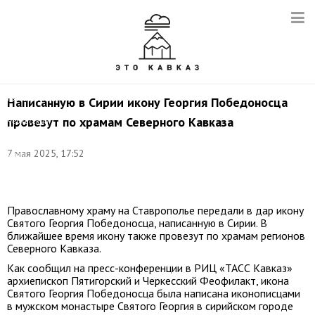
Архиепископ
Пятигорский
Написанную в Сирии икону Георгия Победоносца
и
провезут по храмам Северного Кавказа
Черкесский
Феофилакт.
Фото:
7 мая 2025, 17:52
Иван
Губский/
ТАСС
Православному храму на Ставрополье передали в дар икону
Святого Георгия Победоносца, написанную в Сирии. В
ближайшее время икону также провезут по храмам регионов
Северного Кавказа.
Как сообщил на пресс-конференции в РИЦ «ТАСС Кавказ»
архиепископ Пятигорский и Черкесский Феофилакт, икона
Святого Георгия Победоносца была написана иконописцами
в мужском монастыре Святого Георгия в сирийском городе