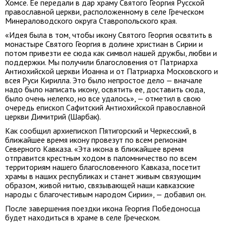
Хомсе. Ее передали в дар храму Святого Георгия Русской
православной церкви, расположенному в селе Греческом
Минераловодского округа Ставропольского края.
«Идея была в том, чтобы икону Святого Георгия освятить в
монастыре Святого Георгия в долине христиан в Сирии и
потом привезти ее сюда как символ нашей дружбы, любви и
поддержки. Мы получили благословения от Патриарха
Антиохийской церкви Иоанна и от Патриарха Московского и
всея Руси Кирилла. Это было непростое дело — вначале
надо было написать икону, освятить ее, доставить сюда,
было очень нелегко, но все удалось», — отметил в свою
очередь епископ Сафитский Антиохийской православной
церкви Димитрий (Шарбак).
Как сообщил архиепископ Пятигорский и Черкесский, в
ближайшее время икону провезут по всем регионам
Северного Кавказа. «Эта икона в ближайшее время
отправится крестным ходом в паломничество по всем
территориям нашего благословенного Кавказа, посетит
храмы в наших республиках и станет живым связующим
образом, живой нитью, связывающей наши кавказские
народы с благочестивым народом Сирии», — добавил он.
После завершения поездки икона Георгия Победоносца
будет находиться в храме в селе Греческом.