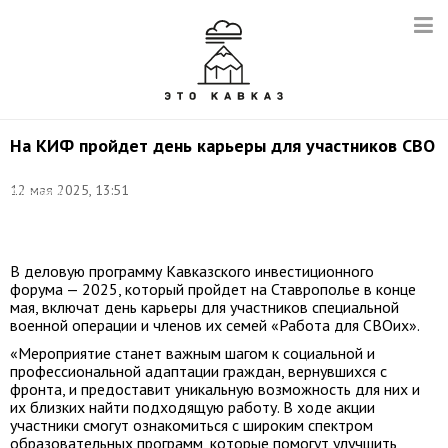
На КИФ пройдет день карьеры для участников СВО
Фото:
12 мая 2025, 13:51
Александр
Астафьев/POOL/
ТАСС
В деловую программу Кавказского инвестиционного
форума — 2025, который пройдет на Ставрополье в конце
мая, включат день карьеры для участников специальной
военной операции и членов их семей «Работа для СВОих».
«Мероприятие станет важным шагом к социальной и
профессиональной адаптации граждан, вернувшихся с
фронта, и предоставит уникальную возможность для них и
их близких найти подходящую работу. В ходе акции
участники смогут ознакомиться с широким спектром
образовательных программ, которые помогут улучшить