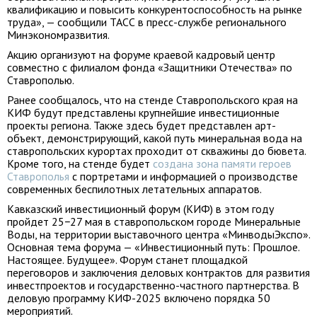
квалификацию и повысить конкурентоспособность на рынке
труда», — сообщили ТАСС в пресс-службе регионального
Минэкономразвития.
Акцию организуют на форуме краевой кадровый центр
совместно с филиалом фонда «Защитники Отечества» по
Ставрополью.
Ранее сообщалось, что на стенде Ставропольского края на
КИФ будут представлены крупнейшие инвестиционные
проекты региона. Также здесь будет представлен арт-
объект, демонстрирующий, какой путь минеральная вода на
ставропольских курортах проходит от скважины до бювета.
Кроме того, на стенде будет
создана зона памяти героев
Ставрополья
с портретами и информацией о производстве
современных беспилотных летательных аппаратов.
Кавказский инвестиционный форум (КИФ) в этом году
пройдет 25−27 мая в ставропольском городе Минеральные
Воды, на территории выставочного центра «МинводыЭкспо».
Основная тема форума — «Инвестиционный путь: Прошлое.
Настоящее. Будущее». Форум станет площадкой
переговоров и заключения деловых контрактов для развития
инвестпроектов и государственно-частного партнерства. В
деловую программу КИФ-2025 включено порядка 50
мероприятий.