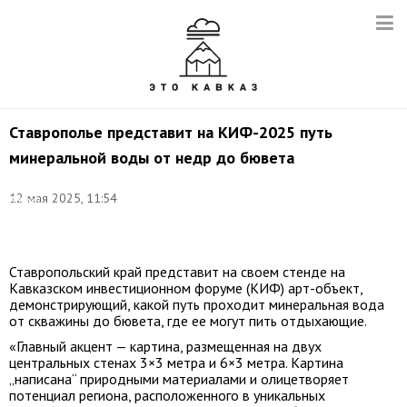
Ставрополье представит на КИФ-2025 путь
минеральной воды от недр до бювета
Фото:
12 мая 2025, 11:54
Антон
Новодережкин/
ТАСС
Ставропольский край представит на своем стенде на
Кавказском инвестиционном форуме (КИФ) арт-объект,
демонстрирующий, какой путь проходит минеральная вода
от скважины до бювета, где ее могут пить отдыхающие.
«Главный акцент — картина, размещенная на двух
центральных стенах 3×3 метра и 6×3 метра. Картина
„написана“ природными материалами и олицетворяет
потенциал региона, расположенного в уникальных