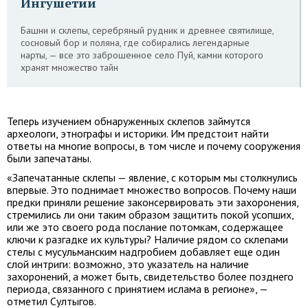
Ингушетии
Башни и склепы, серебряный рудник и древнее святилище,
сосновый бор и поляна, где собирались легендарные
нарты, — все это заброшенное село Пуй, камни которого
хранят множество тайн
Теперь изучением обнаруженных склепов займутся
археологи, этнографы и историки. Им предстоит найти
ответы на многие вопросы, в том числе и почему сооружения
были запечатаны.
«Запечатанные склепы — явление, с которым мы столкнулись
впервые. Это поднимает множество вопросов. Почему наши
предки приняли решение законсервировать эти захоронения,
стремились ли они таким образом защитить покой усопших,
или же это своего рода послание потомкам, содержащее
ключи к разгадке их культуры? Наличие рядом со склепами
стелы с мусульманским надгробием добавляет еще один
слой интриги: возможно, это указатель на наличие
захоронений, а может быть, свидетельство более позднего
периода, связанного с принятием ислама в регионе», —
отметил Султыгов.