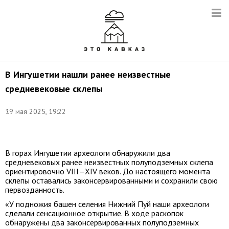
В Ингушетии нашли ранее неизвестные
средневековые склепы
Фото:
19 мая 2025, 19:22
Якуб
Гогиев/
ТАСС
В горах Ингушетии археологи обнаружили два
средневековых ранее неизвестных полуподземных склепа
ориентировочно
VIII—XIV в
еков. До настоящего момента
склепы оставались законсервированными и сохранили свою
первозданность.
«У подножия башен селения Нижний Пуй наши археологи
сделали сенсационное открытие. В ходе раскопок
обнаружены два законсервированных полуподземных