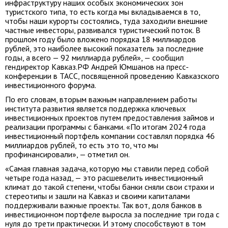
инфраструктуру наших особых экономических зон
туристского типа, то есть когда мы вкладываемся в то,
чтобы наши курорты состоялись, туда заходили внешние
частные инвесторы, развивался туристический поток. В
прошлом году было вложено порядка 18 миллиардов
рублей, это наиболее высокий показатель за последние
годы, а всего — 92 миллиарда рублей», — сообщил
гендиректор Кавказ.РФ Андрей Юмшанов на пресс-
конференции в ТАСС, посвященной проведению Кавказского
инвестиционного форума.
По его словам, вторым важным направлением работы
института развития является поддержка ключевых
инвестиционных проектов путем предоставления займов и
реализации программы с банками. «По итогам 2024 года
инвестиционный портфель компании составлял порядка 46
миллиардов рублей, то есть это то, что мы
профинансировали», — отметил он.
«Самая главная задача, которую мы ставили перед собой
четыре года назад, — это расшевелить инвестиционный
климат до такой степени, чтобы банки сняли свои страхи и
стереотипы и зашли на Кавказ и своими капиталами
поддерживали важные проекты. Так вот, доля банков в
инвестиционном портфеле выросла за последние три года с
нуля до трети практически. И этому способствуют в том