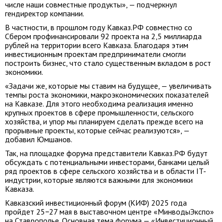
числе наши совместные продукты», — подчеркнул
гендиректор компании.
В частности, в прошлом году Кавказ.РФ совместно со
Сбером профинансировали 92 проекта на 2,5 миллиарда
рублей на территории всего Кавказа. Благодаря этим
инвестиционным проектам предприниматели смогли
построить бизнес, что стало существенным вкладом в рост
экономики.
«Задачи же, которые мы ставим на будущее, — увеличивать
темпы роста экономики, макроэкономических показателей
на Кавказе. Для этого необходима реализация именно
крупных проектов в сфере промышленности, сельского
хозяйства, и упор мы планируем сделать прежде всего на
прорывные проекты, которые сейчас реализуются», —
добавил Юмшанов.
Так, на площадке форума представители Кавказ.РФ будут
обсуждать с потенциальными инвесторами, банками целый
ряд проектов в сфере сельского хозяйства и в области IT-
индустрии, которые являются важными для экономики
Кавказа.
Кавказский инвестиционный форум (КИФ) 2025 года
пройдет 25−27 мая в выставочном центре «МинводыЭкспо»
на Ставрополье. Основная тема форума — «Инвестиционный