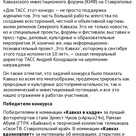
Кавказского инвестиционного форума (КИФ) на Ставрополье.
«Для ТАСС этот конкурс — не просто поддержка
журналистов. Это часть большой работы агентства по
созданию всесторонней, честной и объективной картины
жизни регионов Северного Кавказа. Это не только новости,
но и специальные проекты, форумы и фестивали, выставки и
пресс-туры, деловые, культурные и образовательные
мероприятия. И, конечно же, наш информационно-
познавательный проект „Это Кавказ“, которому в сентябре
этого года исполнится 10 лет», — сказал генеральный
директор ТАСС Андрей Кондрашов на церемонии
награждения.
Он также отметил, что задачей конкурса было показать
Кавказ во всем его многообразии, продемонстрировать как
природные и культурные достопримечательности, так и
экономический и инвестиционный потенциал, и все это
нашло отражение в работах участников.
Победители конкурса
Победителями в номинации
«Кавказ в кадре»
за лучший
фоторепортаж стали Эрнест Чуков («Архыз24»), Рамзан
Абуев (ГТРК «Вайнах») и творческий коллектив телеканала
«СвоеТВ. Ставропольский край». В номинации
«Кавказ
вдохновляет»
за материалы об инновациях, открытиях и