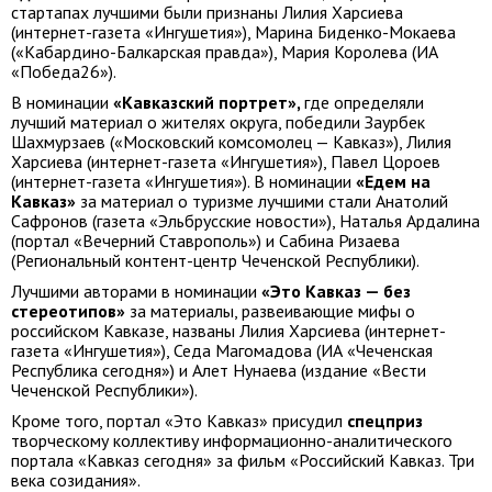
стартапах лучшими были признаны Лилия Харсиева
(интернет-газета «Ингушетия»), Марина Биденко-Мокаева
(«Кабардино-Балкарская правда»), Мария Королева (ИА
«Победа26»).
В номинации
«Кавказский портрет»,
где определяли
лучший материал о жителях округа, победили Заурбек
Шахмурзаев («Московский комсомолец — Кавказ»), Лилия
Харсиева (интернет-газета «Ингушетия»), Павел Цороев
(интернет-газета «Ингушетия»). В номинации
«Едем на
Кавказ»
за материал о туризме лучшими стали Анатолий
Сафронов (газета «Эльбрусские новости»), Наталья Ардалина
(портал «Вечерний Ставрополь») и Сабина Ризаева
(Региональный контент-центр Чеченской Республики).
Лучшими авторами в номинации
«Это Кавказ — без
стереотипов»
за материалы, развеивающие мифы о
российском Кавказе, названы Лилия Харсиева (интернет-
газета «Ингушетия»), Седа Магомадова (ИА «Чеченская
Республика сегодня») и Алет Нунаева (издание «Вести
Чеченской Республики»).
Кроме того, портал «Это Кавказ» присудил
спецприз
творческому коллективу информационно-аналитического
портала «Кавказ сегодня» за фильм «Российский Кавказ. Три
века созидания».