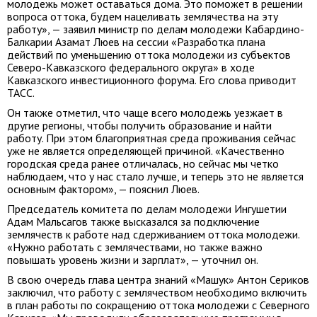
молодежь может оставаться дома. Это поможет в решении
вопроса оттока, будем нацеливать землячества на эту
работу», — заявил министр по делам молодежи Кабардино-
Балкарии Азамат Люев на сессии «Разработка плана
действий по уменьшению оттока молодежи из субъектов
Северо-Кавказского федерального округа» в ходе
Кавказского инвестиционного форума. Его слова приводит
ТАСС.
Он также отметил, что чаще всего молодежь уезжает в
другие регионы, чтобы получить образование и найти
работу. При этом благоприятная среда проживания сейчас
уже не является определяющей причиной. «Качественно
городская среда ранее отличалась, но сейчас мы четко
наблюдаем, что у нас стало лучше, и теперь это не является
основным фактором», — пояснил Люев.
Председатель комитета по делам молодежи Ингушетии
Адам Мальсагов также высказался за подключение
землячеств к работе над сдерживанием оттока молодежи.
«Нужно работать с землячествами, но также важно
повышать уровень жизни и зарплат», — уточнил он.
В свою очередь глава центра знаний «Машук» Антон Сериков
заключил, что работу с землячеством необходимо включить
в план работы по сокращению оттока молодежи с Северного