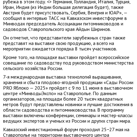
рубежа в этом году. <> Германия, Голландия, Италия, Турция,
Иран, Индия (из Индии большая делегация будет), также
Австрия будет присутствовать, Сербия, Венгрия и ЮАР», —
сообщил в интервью ТАСС на Кавказском инвестфоруме в
Минводах председатель Ассоциации питомниководов и
садоводов Ставропольского края Айдын Ширинов.
Он отметил, что представители зарубежных стран также
представят на выставке свою продукцию, а всего на
мероприятии ожидается порядка 8 тысяч участников.
Кроме того, на площадке выставки пройдет всероссийское
совещание по садоводству под руководством министерства
сельского хозяйства России.
7-я международная выставка технологий выращивания,
хранения и сбыта плодово-ягодной продукции «Сады России
PRO Яблоко — 2025» пройдет с 9 по 11 июня в выставочном
центре «МинводыЭкспо» на Ставрополье. По данным
организаторов, на площади более 20 тысяч квадратных
метров будут представлены новинки и лучшие достижения в
области садоводства и питомниководства. В программу
выставки включены конференции, семинары и мастер-классы
ведущих экспертов и ученых из России и других стран мира.
Кавказский инвестиционный форум проходил 25−27 мая на
Ставрополье на территории выставочного центра