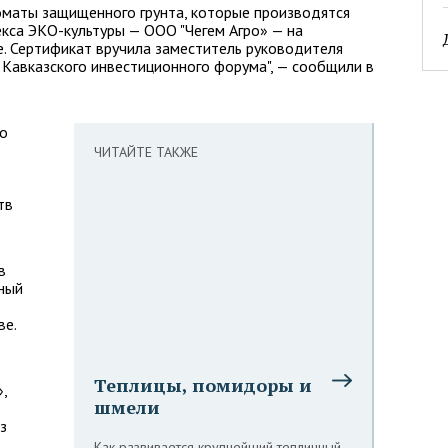
оматы защищенного грунта, которые производятся
са ЭКО-культуры — ООО "Чегем Агро» — на
. Сертификат вручила заместитель руководителя
 Кавказского инвестиционного форума", — сообщили в
во
ЧИТАЙТЕ ТАКЖЕ
тв
в
ный
ве.
Теплицы, помидоры и
,
шмели
з
Как развивается крупнейший тепличный