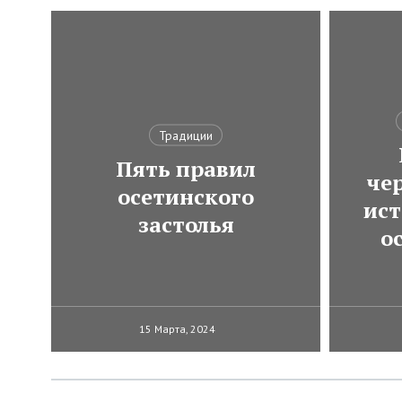
Традиции
Пять правил
че
осетинского
ист
застолья
о
15 Марта, 2024