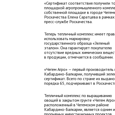
«Сертификат соответствия получили т
площадкой агропромышленного комплек
собственной площадке в городе Чегеме
Роскачества Елена Саратцева в рамках
пресс-службе Роскачества.
Теперь тепличный комплекс имеет пра
использовать маркировку
государственного образца «Зеленый
эталон». Она гарантирует покупателю
отсутствие вредных химических вещес
в продукции, отмечается в сообщении.
«Чегем Агро» — первый производитель 
Кабардино-Балкарии, получивший зеле
сертификат. Всего по стране их выдано
порядка 65, подчеркивают в Роскачест
Тепличный комплекс по выращиванию
овощей в закрытом грунте «Чегем Агро»
расположенный в Чегемском районе
Кабардино-Балкарии, является одним и
прорывных инвестиционных проектов