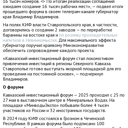
16 тысяч номеров. <> По итогам реализации соглашений
ожидаем создание 16 тысяч рабочих мест», — подвел итоги
прошедшего форума в своем телеграм-канале губернатор
края Владимир Владимиров.
На полях КИФ власти Ставропольского края, в частности,
договорились о создании 2 заводов — по переработке
баранины на востоке края и
по розливу прохладительных
напитков в Невинномысске
. Для максимального эффекта
губернатор поручил краевому Минэкономразвития
обеспечить сопровождение каждого проекта.
«Кавказский инвестиционный форум стал локомотивом
привлечения инвестиций в регионы Северного Кавказа.
Ставрополье готово выступать якорной площадкой для его
проведения на постоянной основе», — подчеркнул
Владимиров.
О форуме
Кавказский инвестиционный форум — 2025 проходил с 25 по
27 мая в выставочном центре в Минеральных Водах. На
площадке «МинводыЭкспо» побывали более 4 тысяч
участников из России и 32 иностранных государств.
В 2024 году КИФ состоялся в Грозном в Чеченской
Республике. В рамках форума было подписано 100